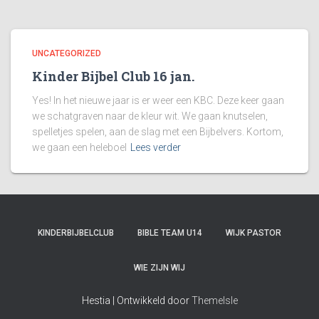
UNCATEGORIZED
Kinder Bijbel Club 16 jan.
Yes! In het nieuwe jaar is er weer een KBC. Deze keer gaan
we schatgraven naar de kleur wit. We gaan knutselen,
spelletjes spelen, aan de slag met een Bijbelvers. Kortom,
we gaan een heleboel
Lees verder
KINDERBIJBELCLUB
BIBLE TEAM U14
WIJK PASTOR
WIE ZIJN WIJ
Hestia | Ontwikkeld door
ThemeIsle