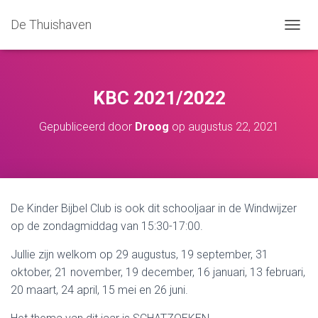
De Thuishaven
T
O
G
G
L
KBC 2021/2022
E
N
Gepubliceerd door
Droog
op
augustus 22, 2021
A
V
I
G
A
T
De Kinder Bijbel Club is ook dit schooljaar in de Windwijzer
I
op de zondagmiddag van 15:30-17:00.
E
Jullie zijn welkom op 29 augustus, 19 september, 31
oktober, 21 november, 19 december, 16 januari, 13 februari,
20 maart, 24 april, 15 mei en 26 juni.