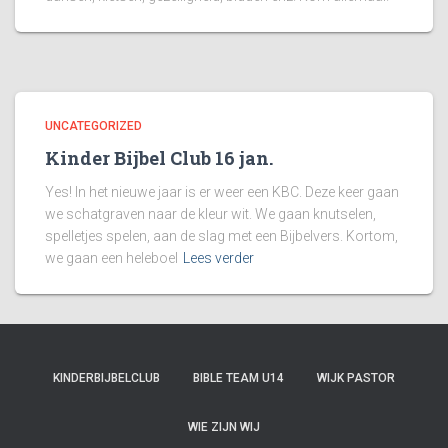
UNCATEGORIZED
Kinder Bijbel Club 16 jan.
Yes! In het nieuwe jaar is er weer een KBC. Deze keer gaan
we schatgraven naar de kleur wit. We gaan knutselen,
spelletjes spelen, aan de slag met een Bijbelvers. Kortom,
we gaan een heleboel
Lees verder
KINDERBIJBELCLUB
BIBLE TEAM U14
WIJK PASTOR
WIE ZIJN WIJ