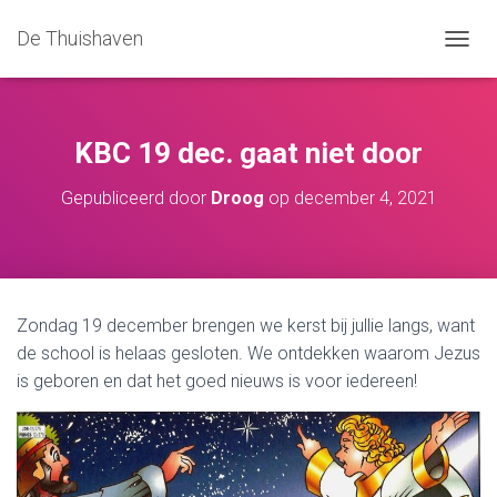
De Thuishaven
T
O
G
G
L
KBC 19 dec. gaat niet door
E
N
Gepubliceerd door
Droog
op
december 4, 2021
A
V
I
G
A
T
Zondag 19 december brengen we kerst bij jullie langs, want
I
de school is helaas gesloten. We ontdekken waarom Jezus
E
is geboren en dat het goed nieuws is voor iedereen!